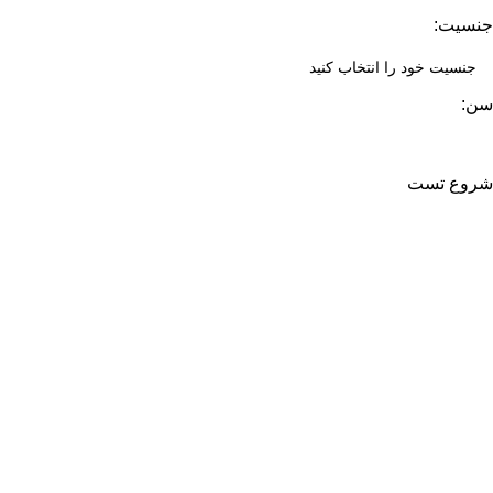
جنسیت:
سن:
شروع تست