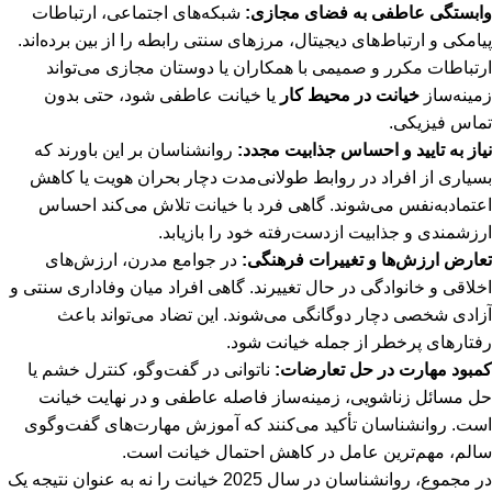
وابستگی عاطفی به فضای مجازی:
شبکه‌های اجتماعی، ارتباطات
پیامکی و ارتباط‌های دیجیتال، مرزهای سنتی رابطه را از بین برده‌اند.
ارتباطات مکرر و صمیمی با همکاران یا دوستان مجازی می‌تواند
زمینه‌ساز
خیانت در محیط کار
یا خیانت عاطفی شود، حتی بدون
تماس فیزیکی.
نیاز به تایید و احساس جذابیت مجدد:
روانشناسان بر این باورند که
بسیاری از افراد در روابط طولانی‌مدت دچار بحران هویت یا کاهش
اعتمادبه‌نفس می‌شوند. گاهی فرد با خیانت تلاش می‌کند احساس
ارزشمندی و جذابیت از‌دست‌رفته خود را بازیابد.
تعارض ارزش‌ها و تغییرات فرهنگی:
در جوامع مدرن، ارزش‌های
اخلاقی و خانوادگی در حال تغییرند. گاهی افراد میان وفاداری سنتی و
آزادی شخصی دچار دوگانگی می‌شوند. این تضاد می‌تواند باعث
رفتارهای پرخطر از جمله خیانت شود.
کمبود مهارت در حل تعارضات:
ناتوانی در گفت‌وگو، کنترل خشم یا
حل مسائل زناشویی، زمینه‌ساز فاصله عاطفی و در نهایت خیانت
است. روانشناسان تأکید می‌کنند که آموزش مهارت‌های گفت‌وگوی
سالم، مهم‌ترین عامل در کاهش احتمال خیانت است.
در مجموع، روانشناسان در سال 2025 خیانت را نه به عنوان نتیجه یک