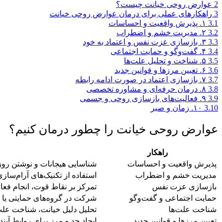
2
عوارض روحی خیانت چیست؟
3
راهکارهای عملی برای درمان عوارض روحی خیانت
3.1
۱. پذیرش واقعیت و احساسات
3.2
۲. مدیریت خشم و اضطراب
3.3
۳. بازسازی عزت نفس و اعتماد به خود
3.4
۴. گفت‌وگو و حمایت اجتماعی
3.5
۵. شناخت و تحلیل علت‌ها
3.6
۶. تعیین مرزها و قوانین جدید
3.7
۷. بازسازی اعتماد در صورت ادامه رابطه
3.8
۸. درمان حرفه‌ای و مشاوره تخصصی
3.9
۹. فعالیت‌های بازسازی روحی و جسمی
3.10
۱۰. زمان و صبر
عوارض روحی خیانت را چطور درمان کنیم؟
راهکار
پذیرش واقعیت و احساسات
شناسایی هیجانات و نوشتن روزا
مدیریت خشم و اضطراب
استفاده از تکنیک‌های آرام‌س
بازسازی عزت نفس
تمرکز بر نقاط قوت، انجام فعال
حمایت اجتماعی و گفت‌وگو
شرکت در گروه‌های حمایتی یا ص
شناخت علت‌ها
تحلیل دلیل خیانت، شناخت علت
تعیین مرزها و قوانین جدید
ایجاد حد و مرز برای روابط آی